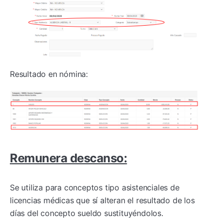
Resultado en nómina:
Remunera descanso:
Se utiliza para conceptos tipo asistenciales de
licencias médicas que sí alteran el resultado de los
días del concepto sueldo sustituyéndolos.