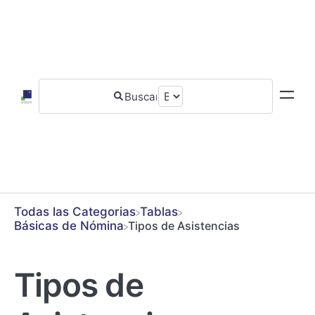
Todas las Categorias
​Tablas
​Básicas de Nómina
Tipos de Asistencias
Tipos de