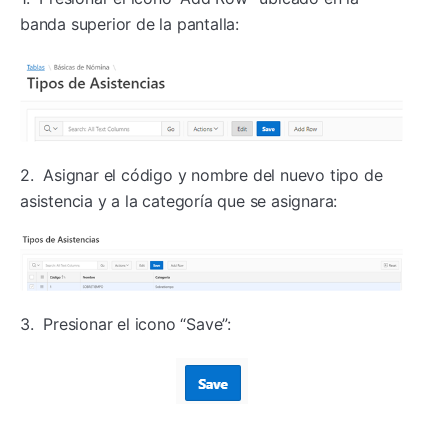
banda superior de la pantalla:
2. Asignar el código y nombre del nuevo tipo de
asistencia y a la categoría que se asignara:
3. Presionar el icono “Save”: