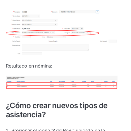
Resultado en nómina:
¿Cómo crear nuevos tipos de
asistencia?
1. Presionar el icono “Add Row” ubicado en la