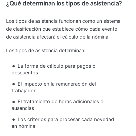
¿Qué determinan los tipos de asistencia?
Los tipos de asistencia funcionan como un sistema
de clasificación que establece cómo cada evento
de asistencia afectará el cálculo de la nómina.
Los tipos de asistencia determinan:
La forma de cálculo para pagos o
descuentos
El impacto en la remuneración del
trabajador
El tratamiento de horas adicionales o
ausencias
Los criterios para procesar cada novedad
en nómina