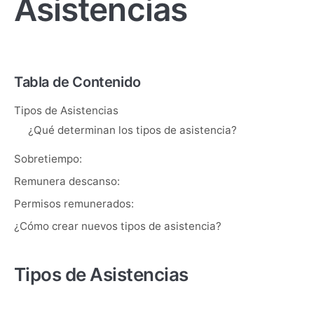
Asistencias
Tabla de Contenido
Tipos de Asistencias
¿Qué determinan los tipos de asistencia?
Sobretiempo:
Remunera descanso:
Permisos remunerados:
¿Cómo crear nuevos tipos de asistencia?
Tipos de Asistencias