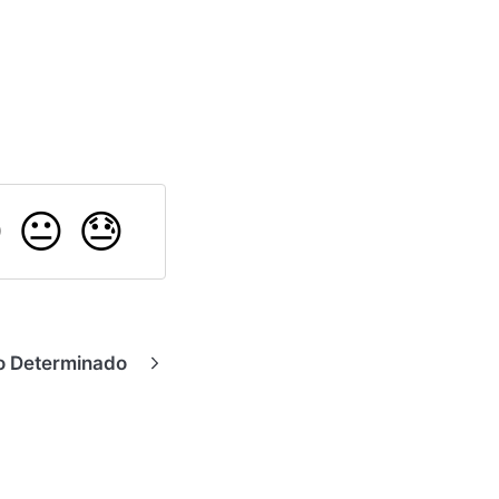

😐
😓
o Determinado