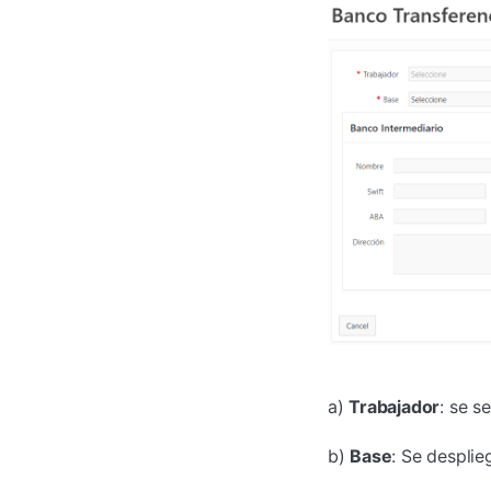
a)
Trabajador
: se s
b)
Base
: Se desplie