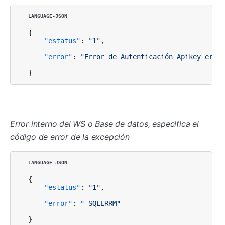
{
"estatus"
:
"1"
,
"error"
:
"Error de Autenticación Apikey erron
}
Error interno del WS o Base de datos, especifica el
código de error de la excepción
{
"estatus"
:
"1"
,
"error"
:
" SQLERRM"
}