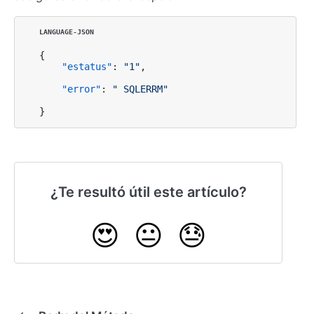
{
"estatus"
:
"1"
,
"error"
:
" SQLERRM"
}
¿Te resultó útil este artículo?
😍
😐
😓