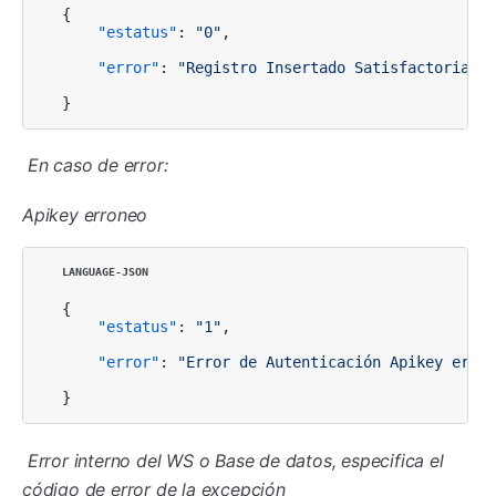
{
"estatus"
:
"0"
,
"error"
:
"Registro Insertado Satisfactoriamen
}
En caso de error:
Apikey erroneo
{
"estatus"
:
"1"
,
"error"
:
"Error de Autenticación Apikey erron
}
Error interno del WS o Base de datos, especifica el
código de error de la excepción