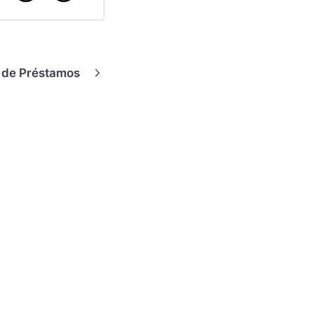
 de Préstamos
Centro de Soporte
Chatbot de AI