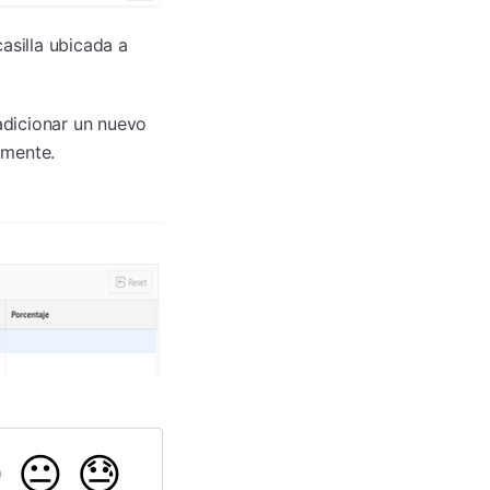
asilla ubicada a
adicionar un nuevo
amente.

😐
😓