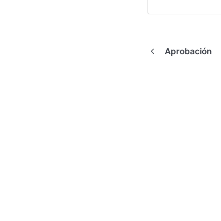
Aprobación
(opens in a new tab)