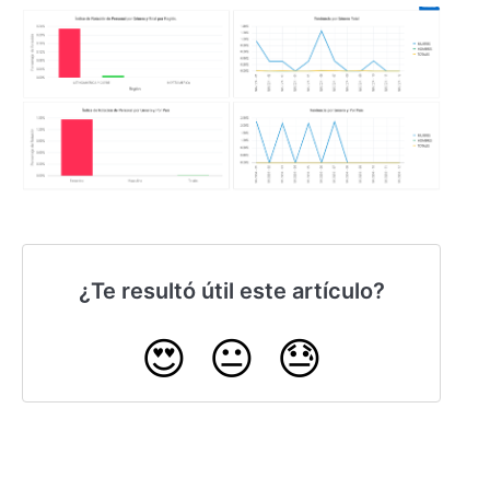
¿Te resultó útil este artículo?
😍
😐
😓